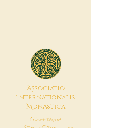
A
ssociatio
I
nternationalis
M
onAstica
Vamos trazer
o Céu à Terra juntos