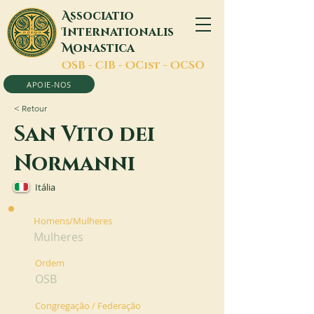
A
ssociatio
I
nternationalis
M
onastica
O
SB -
C
IB -
O
Cist -
O
CSO
APOIE-NOS
< Retour
San Vito dei
Normanni
Itália
Homens/Mulheres
Mulheres
Ordem
OSB
Congregação / Federação