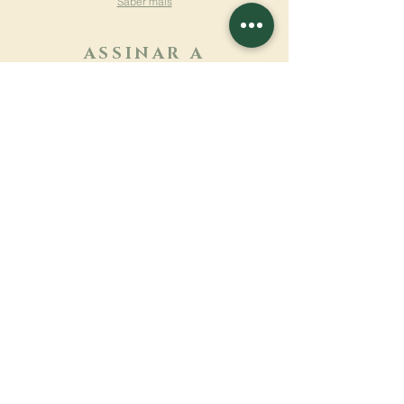
Saber mais
ASSINAR A
NEWSLETTER
Saber mais
Sobrenome
Primeiro nome
Email
Linguagem
Nome do mosteiro