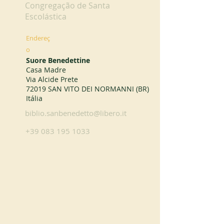
Congregação de Santa
Escolástica
Endereç
o
Suore Benedettine
Casa Madre
Via Alcide Prete
72019 SAN VITO DEI NORMANNI (BR)
Itália
biblio.sanbenedetto@libero.it
+39 083 195 1033