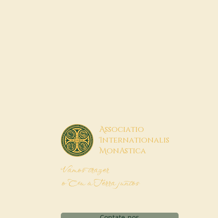
A
ssociatio
I
nternationalis
M
onAstica
Vamos trazer
o Céu à Terra juntos
Contate-nos