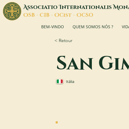
A
I
M
ssociatio
nternationalis
on
O
C
O
O
SB -
IB -
Cist -
CSO
BEM-VINDO
QUEM SOMOS NÓS ?
VID
< Retour
San Gi
Itália