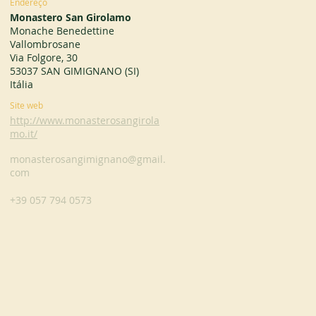
Endereço
Monastero San Girolamo
Monache Benedettine
Vallombrosane
Via Folgore, 30
53037 SAN GIMIGNANO (SI)
Itália
Site web
http://www.monasterosangirola
mo.it/
monasterosangimignano@gmail.
com
+39 057 794 0573