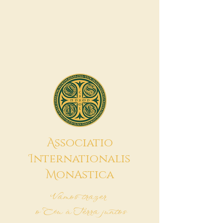
A
ssociatio
I
nternationalis
M
onAstica
Vamos trazer
o Céu à Terra juntos