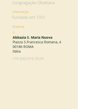
Congregação Olivetana
Informação
Fundado em 1351
Endereç
o
Abbazia S. Maria Nuova
Piazza S.Francesca Romana, 4
00186 ROMA
Itália
+39 (06) 679 5528