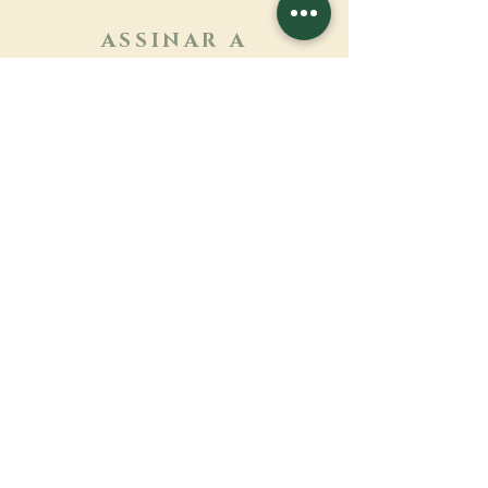
ASSINAR A
NEWSLETTER
Saber mais
Sobrenome
Primeiro nome
Email
Linguagem
Nome do mosteiro