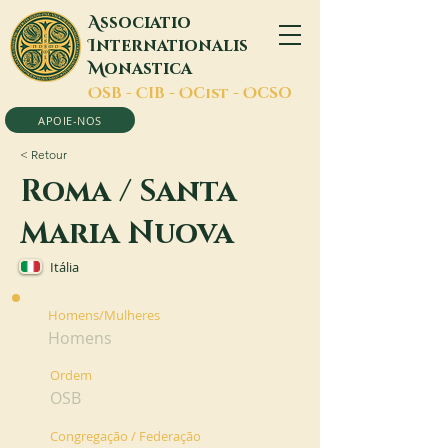
A
ssociatio
I
nternationalis
M
onastica
O
SB -
C
IB -
O
Cist -
O
CSO
APOIE-NOS
< Retour
Roma / Santa
Maria Nuova
Itália
Homens/Mulheres
Homens
Ordem
OSB
Congregação / Federação