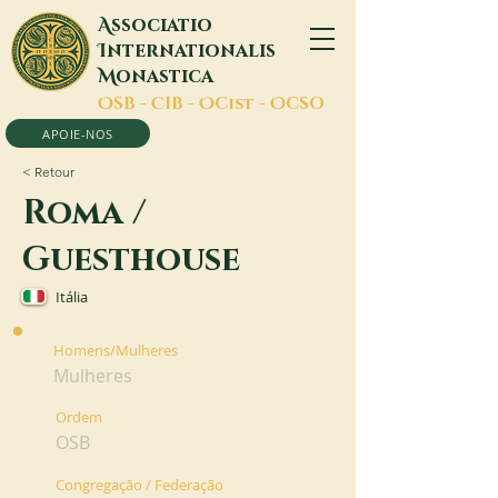
A
ssociatio
I
nternationalis
M
onastica
O
SB -
C
IB -
O
Cist -
O
CSO
APOIE-NOS
< Retour
Roma /
Guesthouse
Itália
Homens/Mulheres
Mulheres
Ordem
OSB
Congregação / Federação