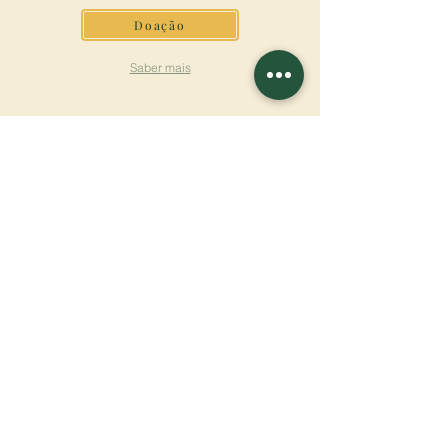
Doação
Saber mais
ASSINAR A
NEWSLETTER
Saber mais
Sobrenome
Primeiro nome
Email
Linguagem