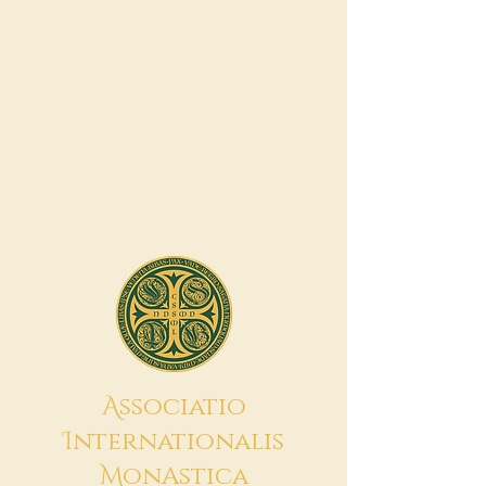
A
ssociatio
I
nternationalis
M
onAstica