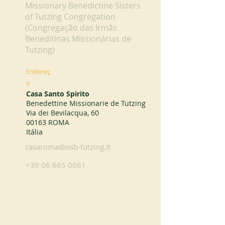
Missionary Benedictine Sisters
of Tutzing Congregation
(Congregação das Irmãs
Beneditinas Missionárias de
Tutzing)
Endereç
o
Casa Santo Spirito
Benedettine Missionarie de Tutzing
Via dei Bevilacqua, 60
00163 ROMA
Itália
casaroma@osb-tutzing.it
+39 06 665 0061