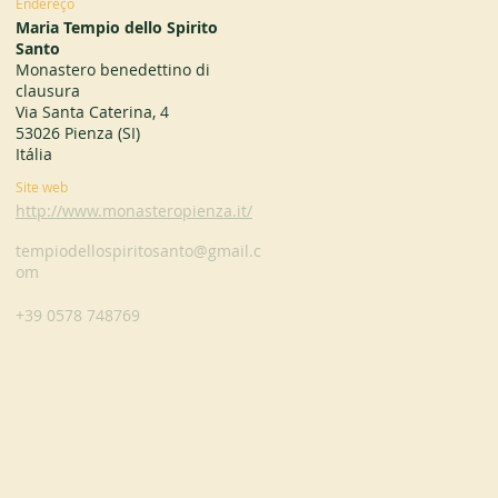
Endereço
Maria Tempio dello Spirito
Santo
Monastero benedettino di
clausura
Via Santa Caterina, 4
53026 Pienza (SI)
Itália
Site web
http://www.monasteropienza.it/
tempiodellospiritosanto@gmail.c
om
+39 0578 748769