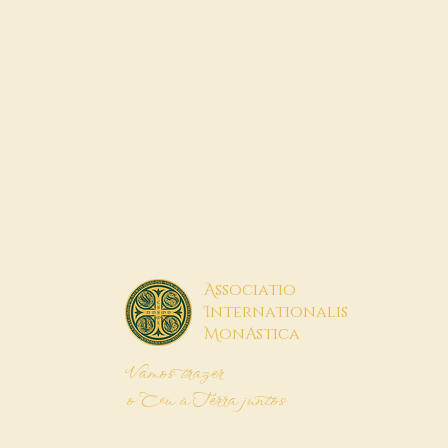
A
ssociatio
I
nternationalis
M
onAstica
Vamos trazer
o Céu à Terra juntos