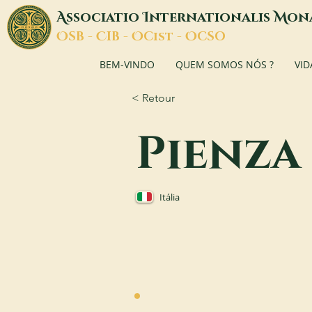
A
I
M
ssociatio
nternationalis
on
O
C
O
O
SB -
IB -
Cist -
CSO
BEM-VINDO
QUEM SOMOS NÓS ?
VID
< Retour
Pienza
Itália