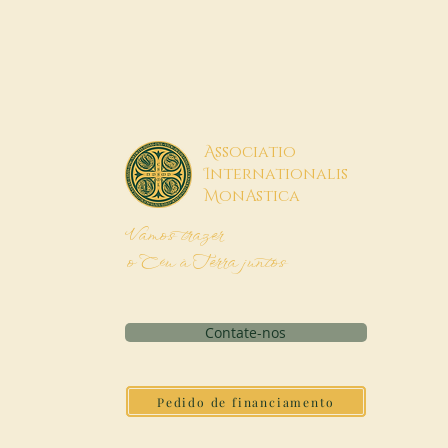
A
ssociatio
I
nternationalis
M
onAstica
Vamos trazer
o Céu à Terra juntos
Contate-nos
Pedido de financiamento