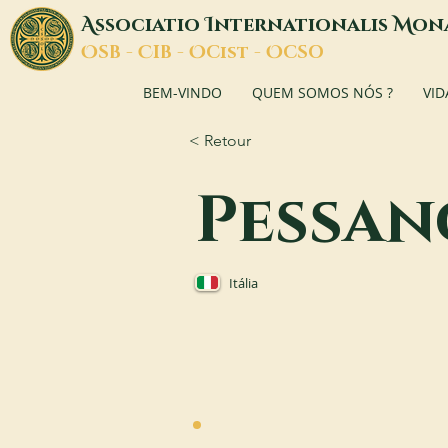
A
I
M
ssociatio
nternationalis
on
O
C
O
O
SB -
IB -
Cist -
CSO
BEM-VINDO
QUEM SOMOS NÓS ?
VID
< Retour
Pessan
Itália