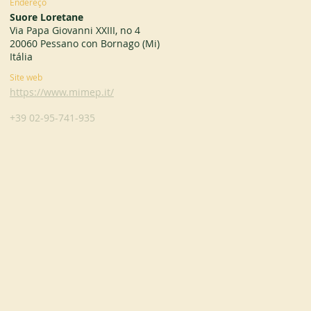
Endereço
Suore Loretane
Via Papa Giovanni XXIII, no 4
20060 Pessano con Bornago (Mi)
Itália
Site web
https://www.mimep.it/
+39 02-95-741-935