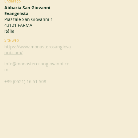
Endereço
Abbazia San Giovanni
Evangelista
Piazzale San Giovanni 1
43121 PARMA
Itália
Site web
https://www.monasterosangiova
nni.com/
info@monasterosangiovanni.co
m
+39 (0521) 16 51 508