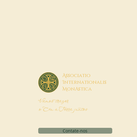
A
ssociatio
I
nternationalis
M
onAstica
Vamos trazer
o Céu à Terra juntos
Contate-nos