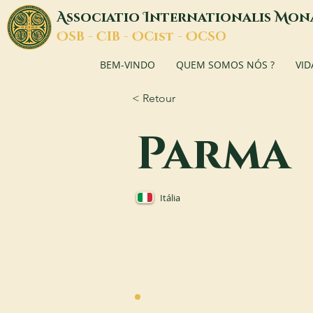
A
I
M
ssociatio
nternationalis
on
O
C
O
O
SB -
IB -
Cist -
CSO
BEM-VINDO
QUEM SOMOS NÓS ?
VID
< Retour
Parma
Itália