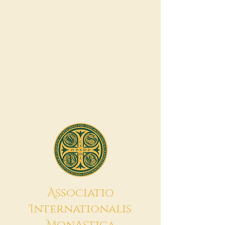
A
ssociatio
I
nternationalis