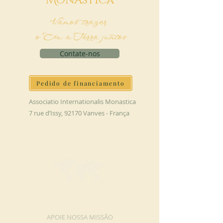
M
onAstica
Vamos trazer
o Céu à Terra juntos
Contate-nos
Pedido de financiamento
Associatio Internationalis Monastica
7 rue d’Issy, 92170 Vanves - França
FAÇA UMA DOAÇÃO
APOIE NOSSA MISSÃO