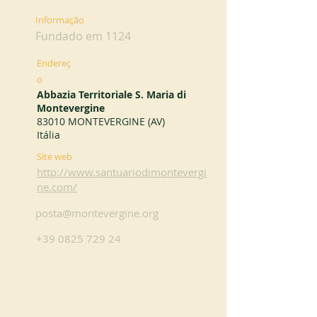
Informação
Fundado em 1124
Endereç
o
Abbazia Territoriale S. Maria di
Montevergine
83010 MONTEVERGINE (AV)
Itália
Site web
http://www.santuariodimontevergi
ne.com/
posta@montevergine.org
+39 0825 729 24