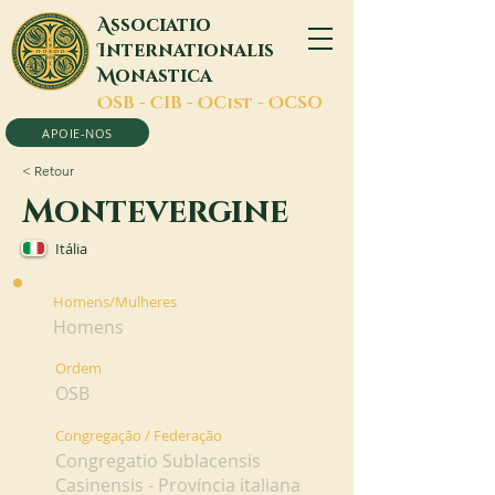
A
ssociatio
I
nternationalis
M
onastica
O
SB -
C
IB -
O
Cist -
O
CSO
APOIE-NOS
< Retour
Montevergine
Itália
Homens/Mulheres
Homens
Ordem
OSB
Congregação / Federação
Congregatio Sublacensis
Casinensis - Província italiana