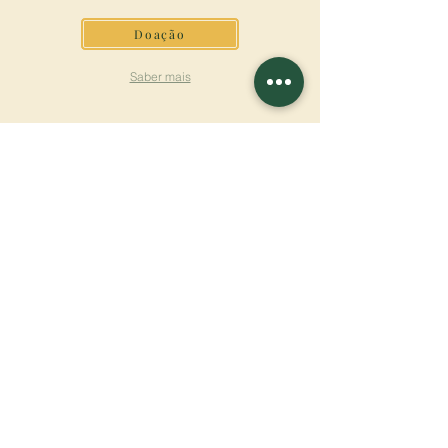
Doação
Saber mais
ASSINAR A
NEWSLETTER
Saber mais
Sobrenome
Primeiro nome
Email
Linguagem