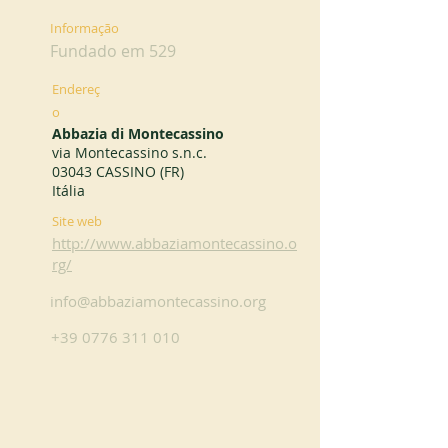
Informação
Fundado em 529
Endereç
o
Abbazia di Montecassino
via Montecassino s.n.c.
03043 CASSINO (FR)
Itália
Site web
http://www.abbaziamontecassino.o
rg/
info@abbaziamontecassino.org
+39 0776 311 010