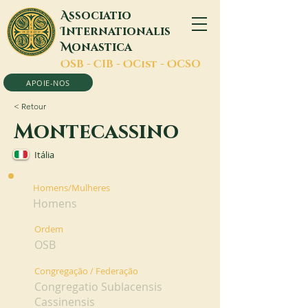
A
ssociatio
I
nternationalis
M
onastica
O
SB -
C
IB -
O
Cist -
O
CSO
APOIE-NOS
< Retour
Montecassino
Itália
Homens/Mulheres
Homens
Ordem
OSB
Congregação / Federação
Congregatio Sublacensis
Cassinensis