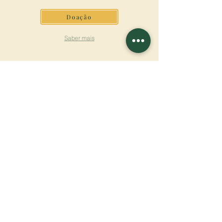
Doação
Saber mais
ASSINAR A
NEWSLETTER
Saber mais
Sobrenome
Primeiro nome
Email
Linguagem