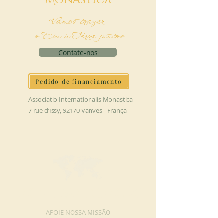
M
onAstica
Vamos trazer
o Céu à Terra juntos
Contate-nos
Pedido de financiamento
Associatio Internationalis Monastica
7 rue d’Issy, 92170 Vanves - França
FAÇA UMA DOAÇÃO
APOIE NOSSA MISSÃO