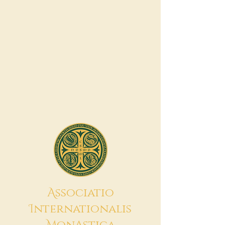
A
ssociatio
I
nternationalis