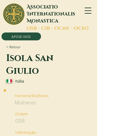
A
ssociatio
I
nternationalis
M
onastica
O
SB -
C
IB -
O
Cist -
O
CSO
APOIE-NOS
< Retour
Isola San
Giulio
Itália
Homens/Mulheres
Mulheres
Ordem
OSB
Informação