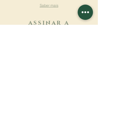
Saber mais
ASSINAR A
NEWSLETTER
Saber mais
Sobrenome
Primeiro nome
Email
Linguagem
Nome do mosteiro