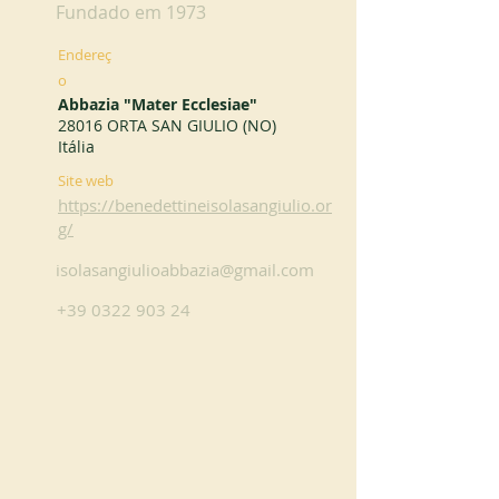
Fundado em 1973
Endereç
o
Abbazia "Mater Ecclesiae"
28016 ORTA SAN GIULIO (NO)
Itália
Site web
https://benedettineisolasangiulio.or
g/
isolasangiulioabbazia@gmail.com
+39 0322 903 24