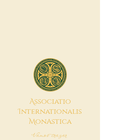
A
ssociatio
I
nternationalis
M
onAstica
Vamos trazer