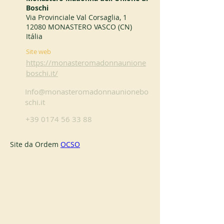
Boschi
Via Provinciale Val Corsaglia, 1
12080 MONASTERO VASCO (CN)
Itália
Site web
https://monasteromadonnaunione
boschi.it/
Info@monasteromadonnaunionebo
schi.it
+39 0174 56 33 88
Site da Ordem 
OCSO