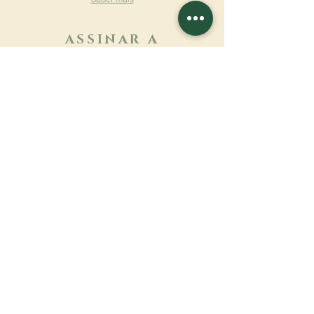
ASSINAR A
NEWSLETTER
Saber mais
Sobrenome
Primeiro nome
Email
Linguagem
Nome do mosteiro