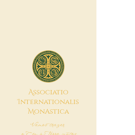
A
ssociatio
I
nternationalis
M
onAstica
Vamos trazer
o Céu à Terra juntos