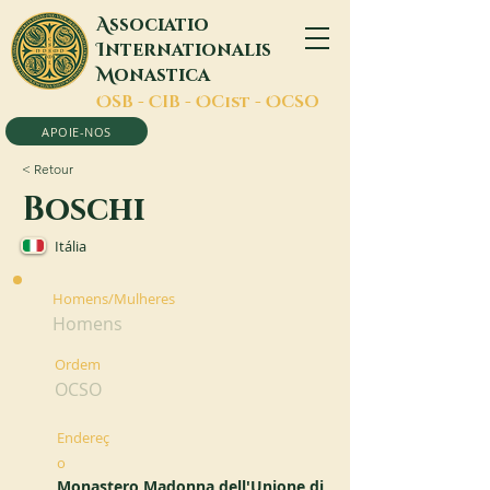
A
ssociatio
I
nternationalis
M
onastica
O
SB -
C
IB -
O
Cist -
O
CSO
APOIE-NOS
< Retour
Boschi
Itália
Homens/Mulheres
Homens
Ordem
OCSO
Endereç
o
Monastero Madonna dell'Unione di