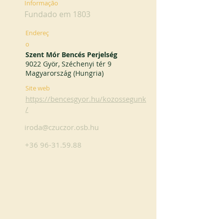
Informação
Fundado em 1803
Endereç
o
Szent Mór Bencés Perjelség
9022 Györ, Széchenyi tér 9
Magyarország (Hungria)
Site web
https://bencesgyor.hu/kozossegunk
/
iroda@czuczor.osb.hu
+36 96-31.59.88