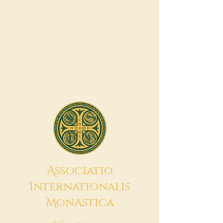
A
ssociatio
I
nternationalis
M
onAstica