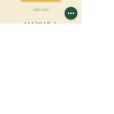
Saber mais
ASSINAR A
NEWSLETTER
Saber mais
Sobrenome
Primeiro nome
Email
Linguagem
Nome do mosteiro