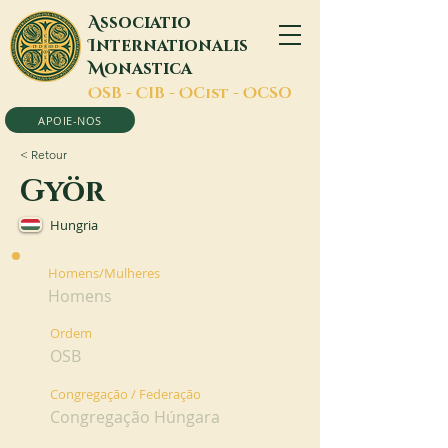
A
ssociatio
I
nternationalis
M
onastica
O
SB -
C
IB -
O
Cist -
O
CSO
APOIE-NOS
< Retour
Györ
Hungria
Homens/Mulheres
Homens
Ordem
OSB
Congregação / Federação
Congregação Húngara