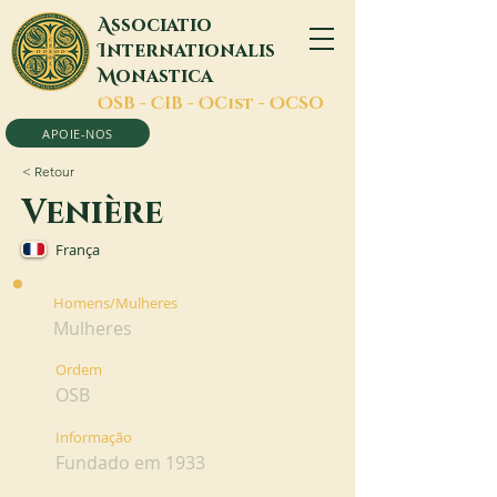
A
ssociatio
I
nternationalis
M
onastica
O
SB -
C
IB -
O
Cist -
O
CSO
APOIE-NOS
< Retour
Venière
França
Homens/Mulheres
Mulheres
Ordem
OSB
Informação
Fundado em 1933