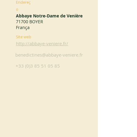
Endereç
o
Abbaye Notre-Dame de Venière
71700 BOYER
França
Site web
http://abbaye-veniere.fr/
benedictines@abbaye-veniere.fr
+33 (0)3 85 51 05 85