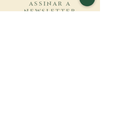
ASSINAR A
NEWSLETTER
Saber mais
Sobrenome
Primeiro nome
Email
Linguagem
Nome do mosteiro