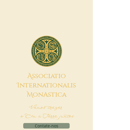
A
ssociatio
I
nternationalis
M
onAstica
Vamos trazer
o Céu à Terra juntos
Contate-nos