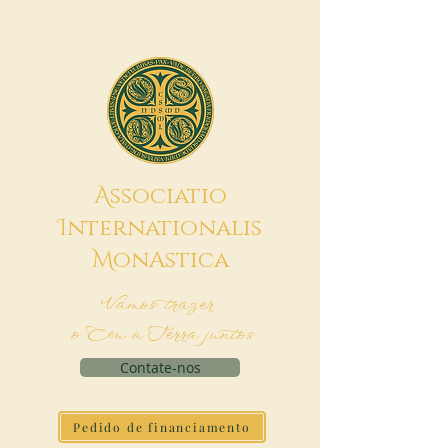
A
ssociatio
I
nternationalis
M
onAstica
Vamos trazer
o Céu à Terra juntos
Contate-nos
Pedido de financiamento