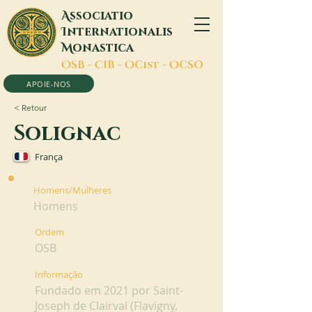
A
ssociatio
I
nternationalis
M
onastica
O
SB -
C
IB -
O
Cist -
O
CSO
APOIE-NOS
< Retour
Solignac
França
Homens/Mulheres
Homens
Ordem
OSB
Informação
Fundado em 2021 por Saint-
Joseph de Clairval (Flavigny,