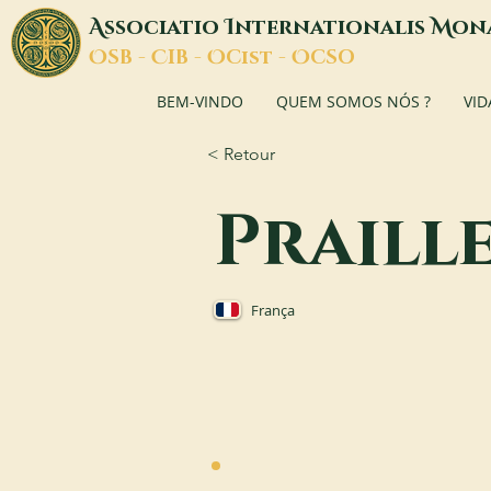
A
I
M
ssociatio
nternationalis
on
O
C
O
O
SB -
IB -
Cist -
CSO
BEM-VINDO
QUEM SOMOS NÓS ?
VID
< Retour
Praill
França