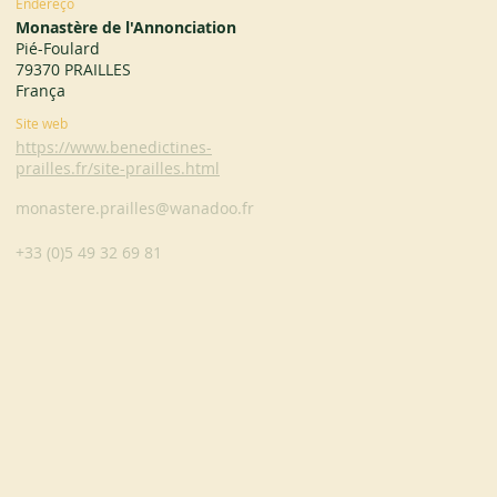
Endereço
Monastère de l'Annonciation
Pié-Foulard
79370 PRAILLES
França
Site web
https://www.benedictines-
prailles.fr/site-prailles.html
monastere.prailles@wanadoo.fr
+33 (0)5 49 32 69 81