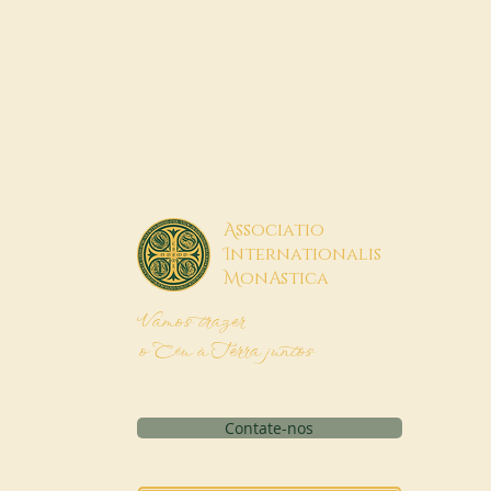
A
ssociatio
I
nternationalis
M
onAstica
Vamos trazer
o Céu à Terra juntos
Contate-nos