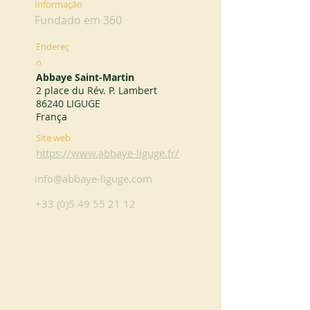
Informação
Fundado em 360
Endereç
o
Abbaye Saint-Martin
2 place du Rév. P. Lambert
86240 LIGUGE
França
Site web
https://www.abbaye-liguge.fr/
info@abbaye-liguge.com
+33 (0)5 49 55 21 12