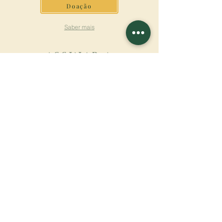
Doação
Saber mais
ASSINAR A
NEWSLETTER
Saber mais
Sobrenome
Primeiro nome
Email
Linguagem
Nome do mosteiro