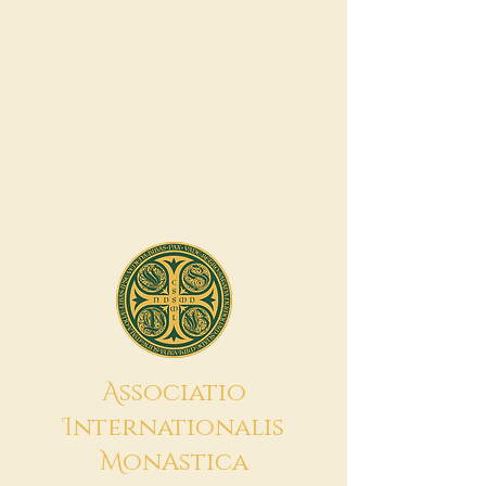
A
ssociatio
I
nternationalis
M
onAstica