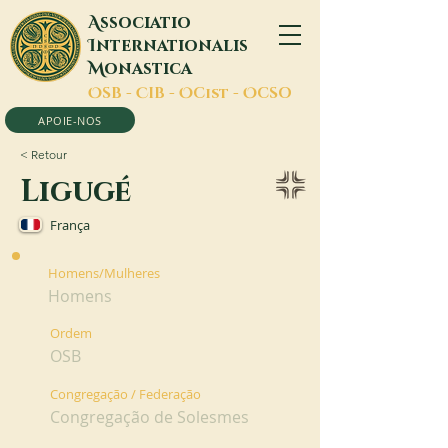
A
ssociatio
I
nternationalis
M
onastica
O
SB -
C
IB -
O
Cist -
O
CSO
APOIE-NOS
< Retour
Ligugé
França
Homens/Mulheres
Homens
Ordem
OSB
Congregação / Federação
Congregação de Solesmes