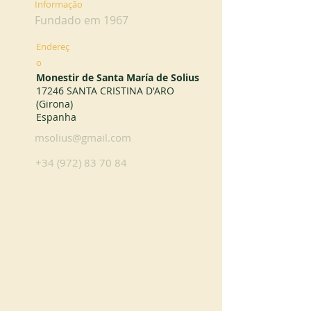
Informação
Fundado em 1967
Endereç
o
Monestir de Santa María de Solius
17246 SANTA CRISTINA D'ARO
(Girona)
Espanha
msolius@gmail.com
+34 (972) 83 70 84