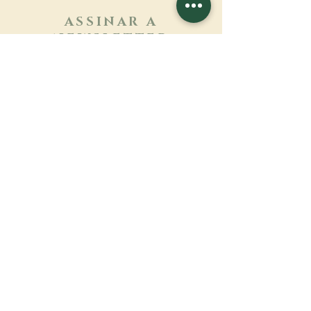
ASSINAR A
NEWSLETTER
Saber mais
Sobrenome
Primeiro nome
Email
Linguagem
Nome do mosteiro