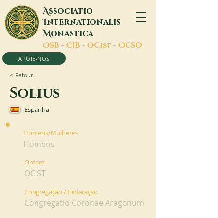
A
ssociatio
I
nternationalis
M
onastica
O
SB -
C
IB -
O
Cist -
O
CSO
APOIE-NOS
< Retour
Solius
Espanha
Homens/Mulheres
Homens
Ordem
OCIST
Congregação / Federação
Congregatio Coronae Aragonum