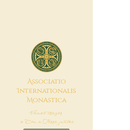
A
ssociatio
I
nternationalis
M
onAstica
Vamos trazer
o Céu à Terra juntos