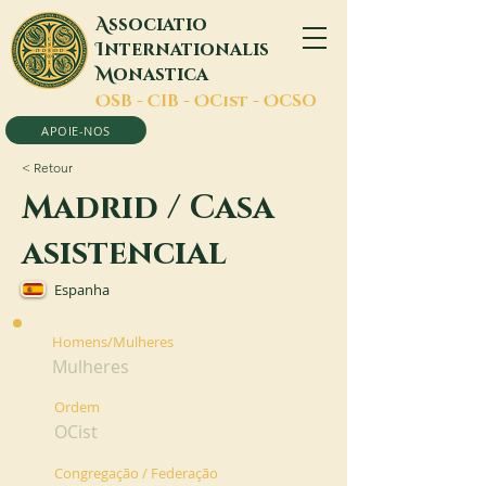
A
ssociatio
I
nternationalis
M
onastica
O
SB -
C
IB -
O
Cist -
O
CSO
APOIE-NOS
< Retour
Madrid / Casa
asistencial
Espanha
Homens/Mulheres
Mulheres
Ordem
OCist
Congregação / Federação