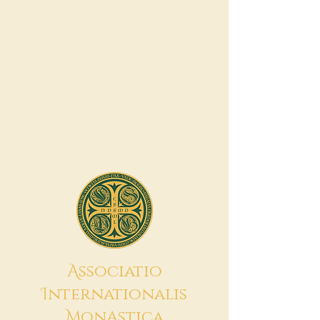
A
ssociatio
I
nternationalis
M
onAstica