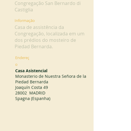
Congregação San Bernardo di
Castiglia
Informação
Casa de assistência da
Congregação, localizada em um
dos prédios do mosteiro de
Piedad Bernarda.
Endereç
o
Casa Asistencial
Monasterio de Nuestra Señora de la
Piedad Bernarda
Joaquín Costa 49
28002 MADRID
Spagna (Espanha)