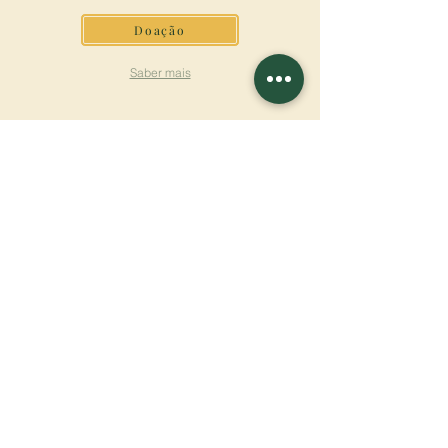
Doação
Saber mais
ASSINAR A
NEWSLETTER
Saber mais
Sobrenome
Primeiro nome
Email
Linguagem