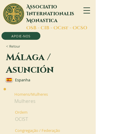
A
ssociatio
I
nternationalis
M
onastica
O
SB -
C
IB -
O
Cist -
O
CSO
APOIE-NOS
< Retour
Málaga /
Asunción
Espanha
Homens/Mulheres
Mulheres
Ordem
OCIST
Congregação / Federação