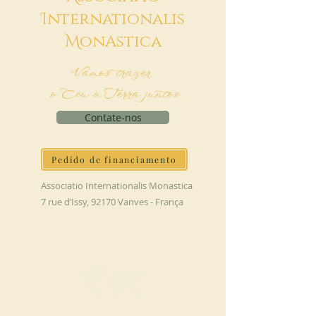
I
nternationalis
M
onAstica
Vamos trazer
o Céu à Terra juntos
Contate-nos
Pedido de financiamento
Associatio Internationalis Monastica
7 rue d’Issy, 92170 Vanves - França