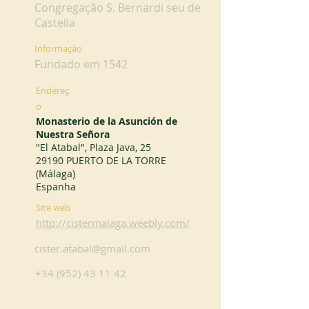
Congregação S. Bernardi seu de
Castella
Informação
Fundado em 1542
Endereç
o
Monasterio de la Asunción de
Nuestra Señora
"El Atabal", Plaza Java, 25
29190 PUERTO DE LA TORRE
(Málaga)
Espanha
Site web
http://cistermalaga.weebly.com/
cister.atabal@gmail.com
+34 (952) 43 11 42