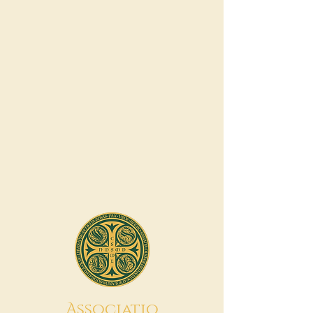
A
ssociatio