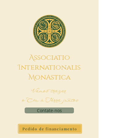
A
ssociatio
I
nternationalis
M
onAstica
Vamos trazer
o Céu à Terra juntos
Contate-nos
Pedido de financiamento