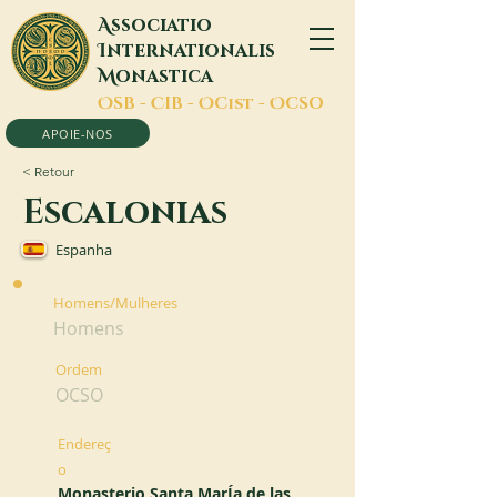
A
ssociatio
I
nternationalis
M
onastica
O
SB -
C
IB -
O
Cist -
O
CSO
APOIE-NOS
< Retour
Escalonias
Espanha
Homens/Mulheres
Homens
Ordem
OCSO
Endereç
o
Monasterio Santa MarÍa de las