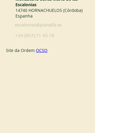
Escalonias
14740 HORNACHUELOS (Córdoba)
Espanha
escalonias@planalfa.es
+34 (957) 71 45 78
Site da Ordem 
OCSO