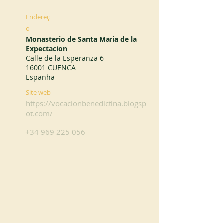
Endereç
o
Monasterio de Santa Maria de la
Expectacion
Calle de la Esperanza 6
16001 CUENCA
Espanha
Site web
https://vocacionbenedictina.blogsp
ot.com/
+34 969 225 056