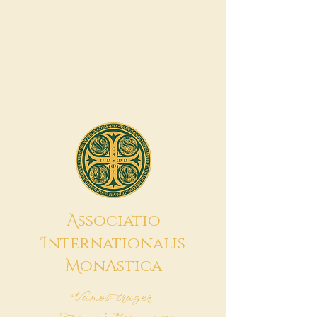
A
ssociatio
I
nternationalis
M
onAstica
Vamos trazer