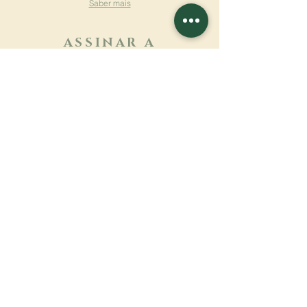
Saber mais
ASSINAR A
NEWSLETTER
Saber mais
Sobrenome
Primeiro nome
Email
Linguagem
Nome do mosteiro