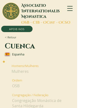
A
ssociatio
I
nternationalis
M
onastica
O
SB -
C
IB -
O
Cist -
O
CSO
APOIE-NOS
< Retour
Cuenca
Espanha
Homens/Mulheres
Mulheres
Ordem
OSB
Congregação / Federação
Congregação Monástica de
Santa Hildegarda