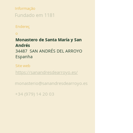
Informação
Fundado em 1181
Endereç
o
Monastero de Santa María y San
Andrés
34487 SAN ANDRÉS DEL ARROYO
Espanha
Site web
https://sanandresdearroyo.es/
monasterio@sanandresdearroyo.es
+34 (979) 14 20 03