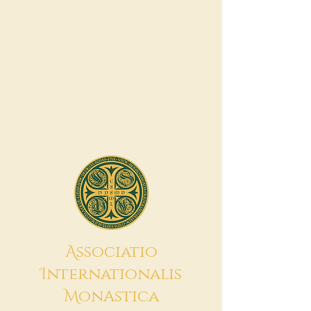
A
ssociatio
I
nternationalis
M
onAstica