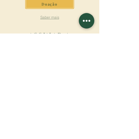
Doação
Saber mais
ASSINAR A
NEWSLETTER
Saber mais
Sobrenome
Primeiro nome
Email
Linguagem
Nome do mosteiro