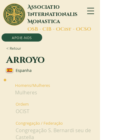
A
ssociatio
I
nternationalis
M
onastica
O
SB -
C
IB -
O
Cist -
O
CSO
APOIE-NOS
< Retour
Arroyo
Espanha
Homens/Mulheres
Mulheres
Ordem
OCIST
Congregação / Federação
Congregação S. Bernardi seu de
Castella