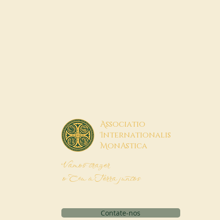
A
ssociatio
I
nternationalis
M
onAstica
Vamos trazer
o Céu à Terra juntos
Contate-nos