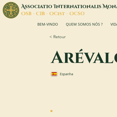
A
I
M
ssociatio
nternationalis
on
O
C
O
O
SB -
IB -
Cist -
CSO
BEM-VINDO
QUEM SOMOS NÓS ?
VID
< Retour
Aréval
Espanha