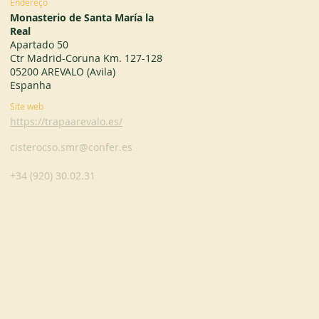
Endereço
Monasterio de Santa María la
Real
Apartado 50
Ctr Madrid-Coruna Km. 127-128
05200 AREVALO (Avila)
Espanha
Site web
https://trapaarevalo.es/
cisterocso.smr@confer.es
+34 (920) 30.02.31