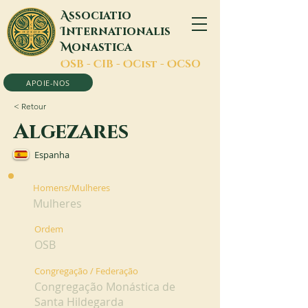
A
ssociatio
I
nternationalis
M
onastica
O
SB -
C
IB -
O
Cist -
O
CSO
APOIE-NOS
< Retour
Algezares
Espanha
Homens/Mulheres
Mulheres
Ordem
OSB
Congregação / Federação
Congregação Monástica de
Santa Hildegarda