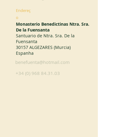
Endereç
o
Monasterio Benedictinas Ntra. Sra.
De la Fuensanta
Santuario de Ntra. Sra. De la
Fuensanta
30157 ALGEZARES (Murcia)
Espanha
benefuenta@hotmail.com
+34 (0) 968 84.31.03