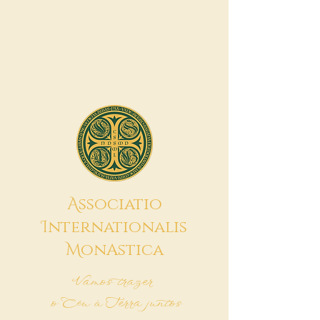
A
ssociatio
I
nternationalis
M
onAstica
Vamos trazer
o Céu à Terra juntos