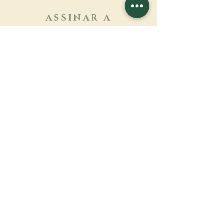
ASSINAR A
NEWSLETTER
Saber mais
Sobrenome
Primeiro nome
Email
Linguagem
Nome do mosteiro