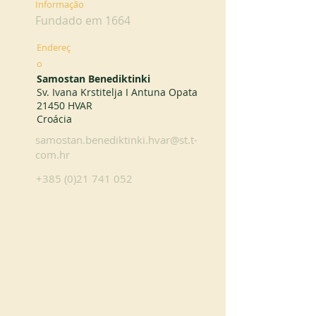
Informação
Fundado em 1664
Endereç
o
Samostan Benediktinki
Sv. Ivana Krstitelja I Antuna Opata
21450 HVAR
Croácia
samostan.benediktinki.hvar@st.t-
com.hr
+385 (0)21 741 052