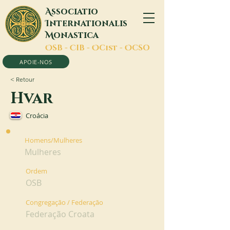
A
ssociatio
I
nternationalis
M
onastica
O
SB -
C
IB -
O
Cist -
O
CSO
APOIE-NOS
< Retour
Hvar
Croácia
Homens/Mulheres
Mulheres
Ordem
OSB
Congregação / Federação
Federação Croata