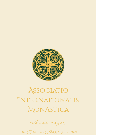
A
ssociatio
I
nternationalis
M
onAstica
Vamos trazer
o Céu à Terra juntos