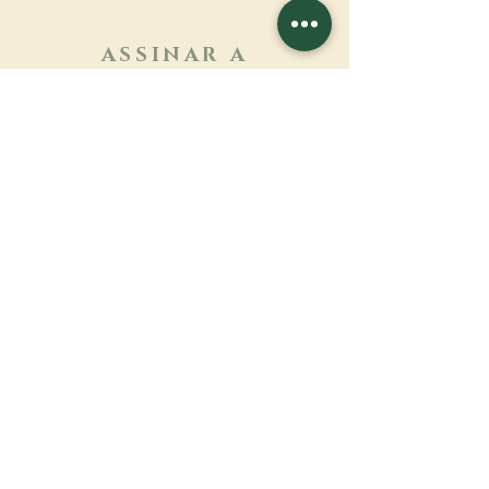
ASSINAR A
NEWSLETTER
Saber mais
Sobrenome
Primeiro nome
Email
Linguagem
Nome do mosteiro