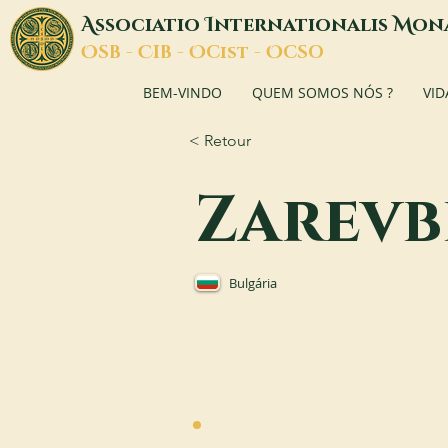
A
I
M
ssociatio
nternationalis
on
O
C
O
O
SB -
IB -
Cist -
CSO
BEM-VINDO
QUEM SOMOS NÓS ?
VID
< Retour
Zarev
Bulgária