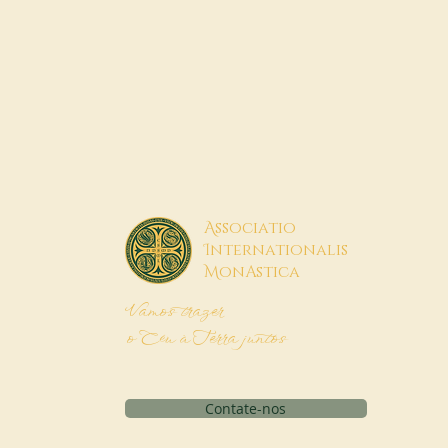
A
ssociatio
I
nternationalis
M
onAstica
Vamos trazer
o Céu à Terra juntos
Contate-nos