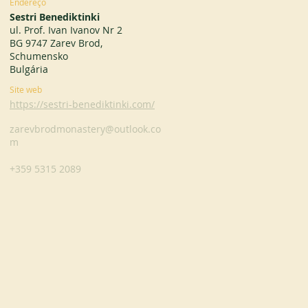
Endereço
Sestri Benediktinki
ul. Prof. Ivan Ivanov Nr 2
BG 9747 Zarev Brod,
Schumensko
Bulgária
Site web
https://sestri-benediktinki.com/
zarevbrodmonastery@outlook.co
m
+359 5315 2089