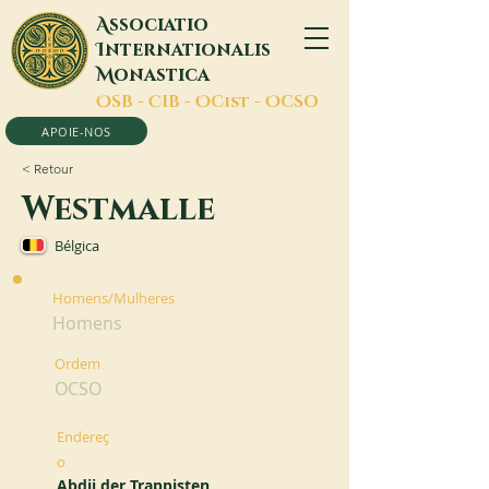
A
ssociatio
I
nternationalis
M
onastica
O
SB -
C
IB -
O
Cist -
O
CSO
APOIE-NOS
< Retour
Westmalle
Bélgica
Homens/Mulheres
Homens
Ordem
OCSO
Endereç
o
Abdij der Trappisten