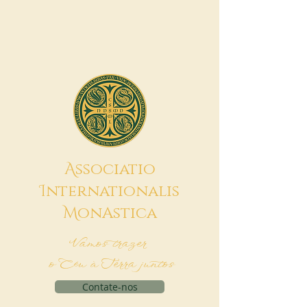
A
ssociatio
I
nternationalis
M
onAstica
Vamos trazer
o Céu à Terra juntos
Contate-nos