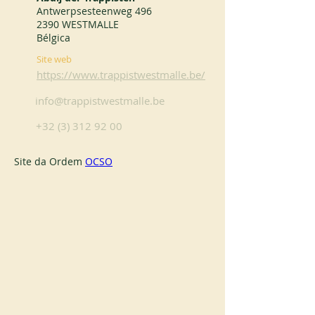
Antwerpsesteenweg 496
2390 WESTMALLE
Bélgica
Site web
https://www.trappistwestmalle.be/
info@trappistwestmalle.be
+32 (3) 312 92 00
Site da Ordem 
OCSO