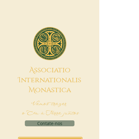
A
ssociatio
I
nternationalis
M
onAstica
Vamos trazer
o Céu à Terra juntos
Contate-nos