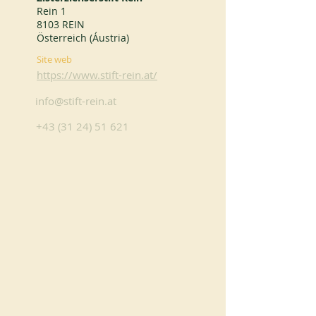
Rein 1
8103 REIN
Österreich (Áustria)
Site web
https://www.stift-rein.at/
info@stift-rein.at
+43 (31 24) 51 621