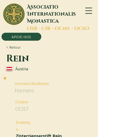
A
ssociatio
I
nternationalis
M
onastica
O
SB -
C
IB -
O
Cist -
O
CSO
APOIE-NOS
< Retour
Rein
Áustria
Homens/Mulheres
Homens
Ordem
OCIST
Endereç
o
Zisterzienserstift Rein