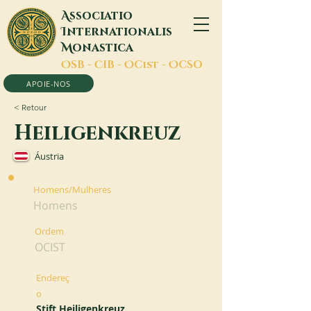
A
ssociatio
I
nternationalis
M
onastica
O
SB -
C
IB -
O
Cist -
O
CSO
APOIE-NOS
< Retour
Heiligenkreuz
Áustria
Homens/Mulheres
Homens
Ordem
OCIST
Endereç
o
Stift Heiligenkreuz