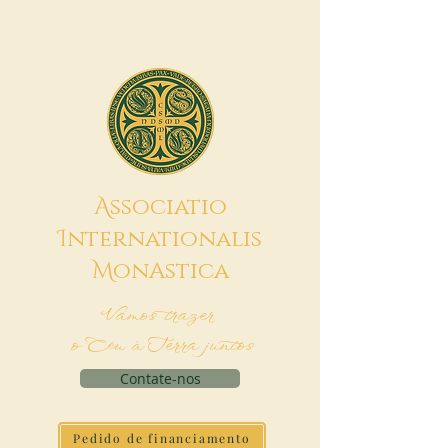
A
ssociatio
I
nternationalis
M
onAstica
Vamos trazer
o Céu à Terra juntos
Contate-nos
Pedido de financiamento