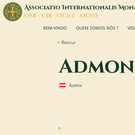
A
I
M
ssociatio
nternationalis
on
O
C
O
O
SB -
IB -
Cist -
CSO
BEM-VINDO
QUEM SOMOS NÓS ?
VID
< Retour
Admon
Áustria