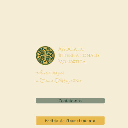
A
ssociatio
I
nternationalis
M
onAstica
Vamos trazer
o Céu à Terra juntos
Contate-nos
Pedido de financiamento