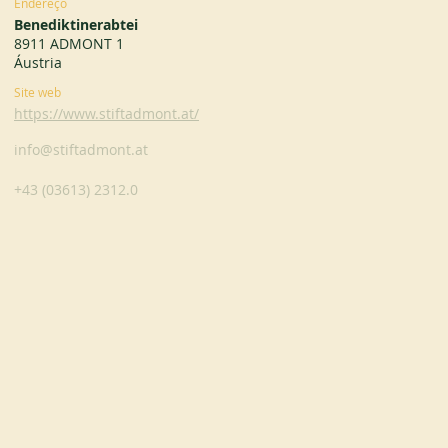
Endereço
Benediktinerabtei
8911 ADMONT 1
Áustria
Site web
https://www.stiftadmont.at/
info@stiftadmont.at
+43 (03613) 2312.0