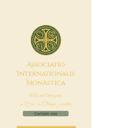
A
ssociatio
I
nternationalis
M
onAstica
Vamos trazer
o Céu à Terra juntos
Contate-nos