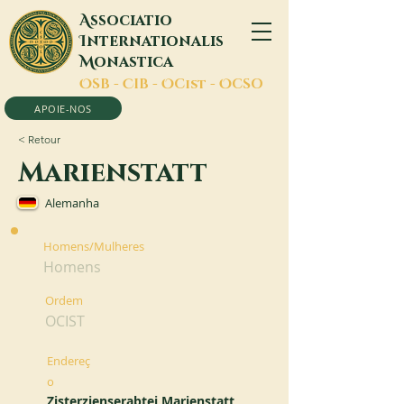
A
ssociatio
I
nternationalis
M
onastica
O
SB -
C
IB -
O
Cist -
O
CSO
APOIE-NOS
< Retour
Marienstatt
Alemanha
Homens/Mulheres
Homens
Ordem
OCIST
Endereç
o
Zisterzienserabtei Marienstatt