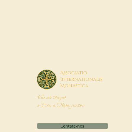
A
ssociatio
I
nternationalis
M
onAstica
Vamos trazer
o Céu à Terra juntos
Contate-nos