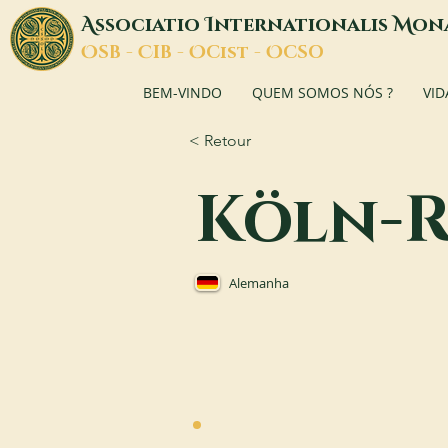
A
I
M
ssociatio
nternationalis
on
O
C
O
O
SB -
IB -
Cist -
CSO
BEM-VINDO
QUEM SOMOS NÓS ?
VID
< Retour
Köln-
Alemanha