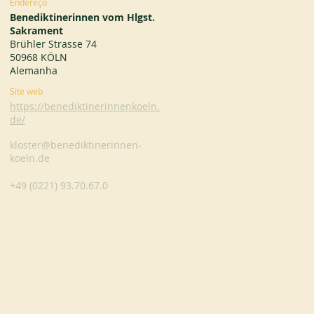
Endereço
Benediktinerinnen vom Hlgst.
Sakrament
Brühler Strasse 74
50968 KÖLN
Alemanha
Site web
https://benediktinerinnenkoeln.
de/
kloster@benediktinerinnen-
koeln.de
+49 (0221) 93.70.67.0