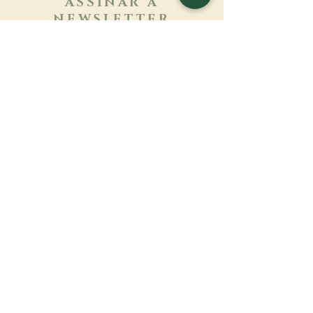
ASSINAR A
NEWSLETTER
Saber mais
Sobrenome
Primeiro nome
Email
Linguagem
Nome do mosteiro