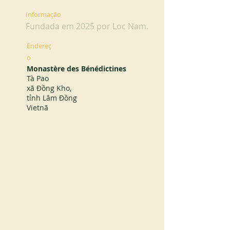
Informação
Fundada em 2025 por Loc Nam.
Endereç
o
Monastère des Bénédictines
Tà Pao
xã Đồng Kho,
tỉnh Lâm Đồng
Vietnã