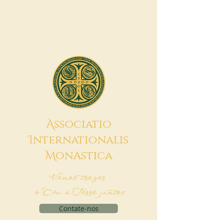
A
ssociatio
I
nternationalis
M
onAstica
Vamos trazer
o Céu à Terra juntos
Contate-nos