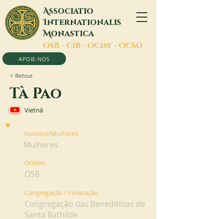
A
ssociatio
I
nternationalis
M
onastica
O
SB -
C
IB -
O
Cist -
O
CSO
APOIE-NOS
< Retour
Tà Pao
Vietnã
Homens/Mulheres
Mulheres
Ordem
OSB
Congregação / Federação
Congregação das Beneditinas de
Santa Bathilde