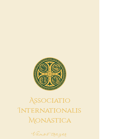
A
ssociatio
I
nternationalis
M
onAstica
Vamos trazer