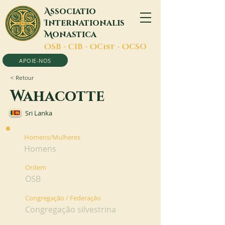
A
ssociatio
I
nternationalis
M
onastica
O
SB -
C
IB -
O
Cist -
O
CSO
APOIE-NOS
< Retour
Wahacotte
Sri Lanka
Homens/Mulheres
Homens
Ordem
OSB
Congregação / Federação
Congregação silvestrina