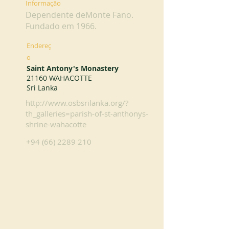
Informação
Dependente deMonte Fano.
Fundado em 1966.
Endereç
o
Saint Antony's Monastery
21160 WAHACOTTE
Sri Lanka
http://www.osbsrilanka.org/?
th_galleries=parish-of-st-anthonys-
shrine-wahacotte
+94 (66) 2289 210