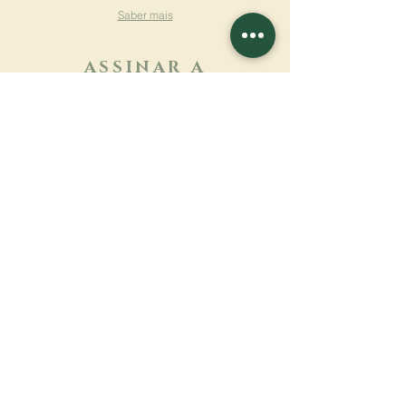
Saber mais
ASSINAR A
NEWSLETTER
Saber mais
Sobrenome
Primeiro nome
Email
Linguagem
Nome do mosteiro