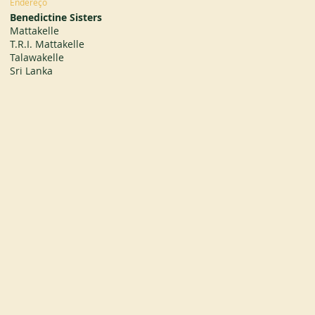
Endereço
Benedictine Sisters
Mattakelle
T.R.I. Mattakelle
Talawakelle
Sri Lanka