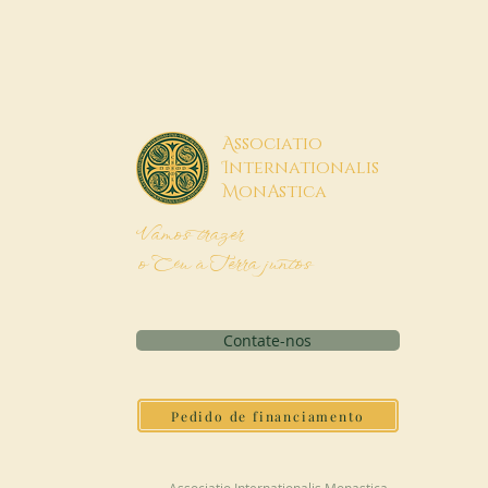
A
ssociatio
I
nternationalis
M
onAstica
Vamos trazer
o Céu à Terra juntos
Contate-nos
Pedido de financiamento