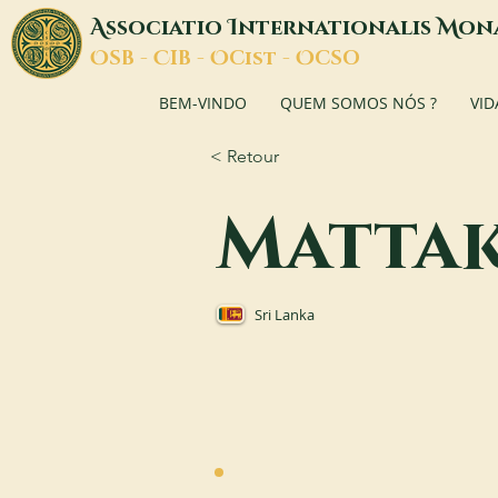
A
I
M
ssociatio
nternationalis
on
O
C
O
O
SB -
IB -
Cist -
CSO
BEM-VINDO
QUEM SOMOS NÓS ?
VID
< Retour
Mattak
Sri Lanka