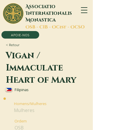
A
ssociatio
I
nternationalis
M
onastica
O
SB -
C
IB -
O
Cist -
O
CSO
APOIE-NOS
< Retour
Vigan /
Immaculate
Heart of Mary
Filipinas
Homens/Mulheres
Mulheres
Ordem
OSB