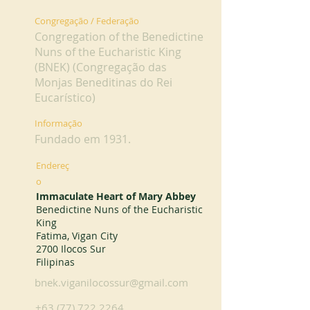
Congregação / Federação
Congregation of the Benedictine
Nuns of the Eucharistic King
(BNEK) (Congregação das
Monjas Beneditinas do Rei
Eucarístico)
Informação
Fundado em 1931.
Endereç
o
Immaculate Heart of Mary Abbey
Benedictine Nuns of the Eucharistic
King
Fatima, Vigan City
2700 Ilocos Sur
Filipinas
bnek.viganilocossur@gmail.com
+63 (77) 722 2264