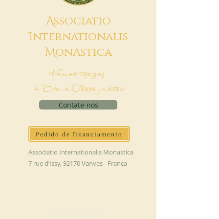
A
ssociatio
I
nternationalis
M
onAstica
Vamos trazer
o Céu à Terra juntos
Contate-nos
Pedido de financiamento
Associatio Internationalis Monastica
7 rue d’Issy, 92170 Vanves - França