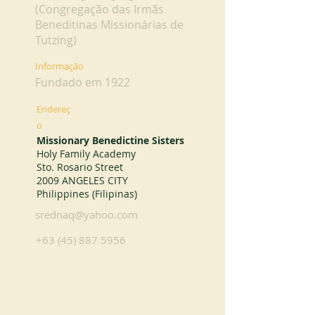
(Congregação das Irmãs
Beneditinas Missionárias de
Tutzing)
Informação
Fundado em 1922
Endereç
o
Missionary Benedictine Sisters
Holy Family Academy
Sto. Rosario Street
2009 ANGELES CITY
Philippines (Filipinas)
srednaq@yahoo.com
+63 (45) 887 5956