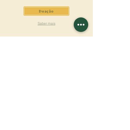
Doação
Saber mais
ASSINAR A
NEWSLETTER
Saber mais
Sobrenome
Primeiro nome
Email
Linguagem