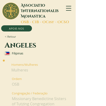
A
ssociatio
I
nternationalis
M
onastica
O
SB -
C
IB -
O
Cist -
O
CSO
APOIE-NOS
< Retour
Angeles
Filipinas
Homens/Mulheres
Mulheres
Ordem
OSB
Congregação / Federação
Missionary Benedictine Sisters
of Tutzing Congregation