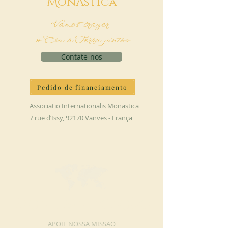
M
onAstica
Vamos trazer
o Céu à Terra juntos
Contate-nos
Pedido de financiamento
Associatio Internationalis Monastica
7 rue d’Issy, 92170 Vanves - França
FAÇA UMA DOAÇÃO
APOIE NOSSA MISSÃO