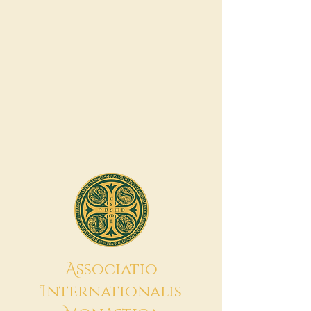
A
ssociatio
I
nternationalis