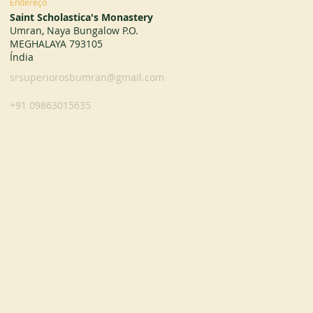
Endereço
Saint Scholastica's Monastery
Umran, Naya Bungalow P.O.
MEGHALAYA 793105
Índia
srsuperiorosbumran@gmail.com
+91 09863015635