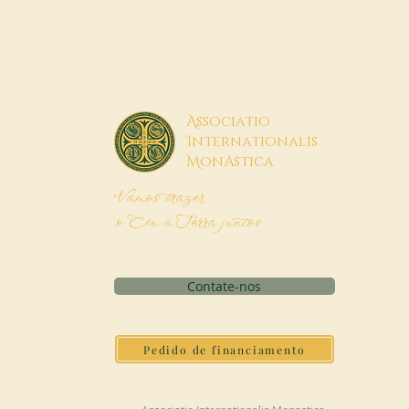
A
ssociatio
I
nternationalis
M
onAstica
Vamos trazer
o Céu à Terra juntos
Contate-nos
Pedido de financiamento