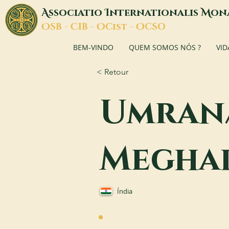
A
I
M
ssociatio
nternationalis
on
O
C
O
O
SB -
IB -
Cist -
CSO
BEM-VINDO
QUEM SOMOS NÓS ?
VID
< Retour
Umran
Megha
Índia