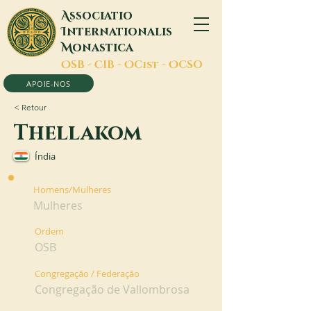
A
ssociatio
I
nternationalis
M
onastica
O
SB -
C
IB -
O
Cist -
O
CSO
APOIE-NOS
< Retour
Thellakom
Índia
Homens/Mulheres
Mulheres
Ordem
OSB
Congregação / Federação
Congregação de Vallombrosa