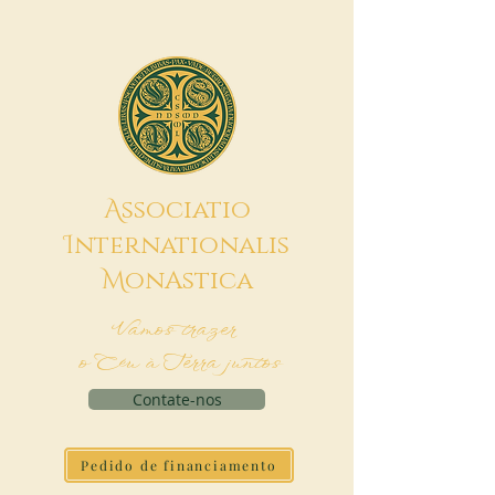
A
ssociatio
I
nternationalis
M
onAstica
Vamos trazer
o Céu à Terra juntos
Contate-nos
Pedido de financiamento