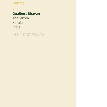
Endereç
o
Gualbert Bhavan
Thellakom
Kerala
Índia
+91 (4812) 790015