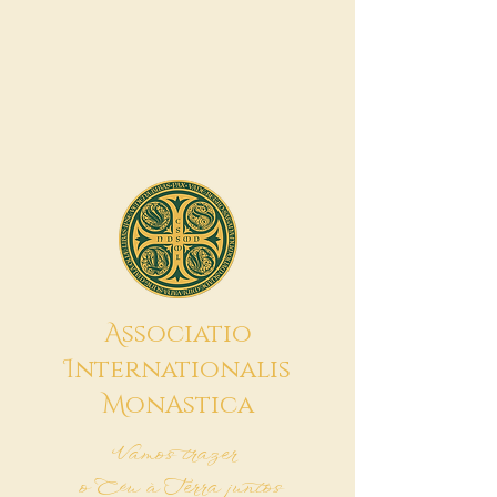
A
ssociatio
I
nternationalis
M
onAstica
Vamos trazer
o Céu à Terra juntos