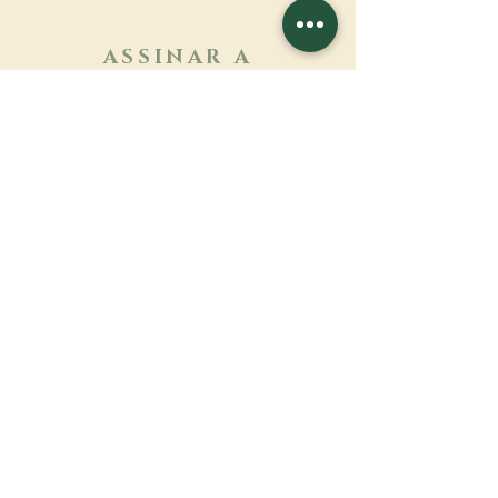
ASSINAR A
NEWSLETTER
Saber mais
Sobrenome
Primeiro nome
Email
Linguagem
Nome do mosteiro