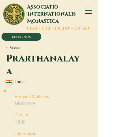
A
ssociatio
I
nternationalis
M
onastica
O
SB -
C
IB -
O
Cist -
O
CSO
APOIE-NOS
< Retour
Prarthanalay
a
Índia
Homens/Mulheres
Mulheres
Ordem
OSB
Informação