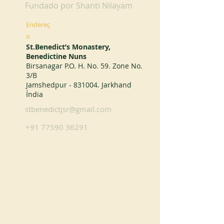
Fundado por Shanti Nilayam
Endereç
o
St.Benedict’s Monastery,
Benedictine Nuns
Birsanagar P.O. H. No. 59. Zone No.
3/B
Jamshedpur - 831004. Jarkhand
Índia
stbenedictjsr@gmail.com
+91 77590 36291