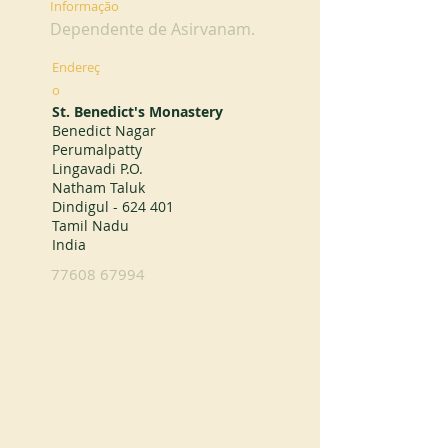
Informação
Dependente de Asirvanam.
Endereç
o
St. Benedict's Monastery
Benedict Nagar
Perumalpatty
Lingavadi P.O.
Natham Taluk
Dindigul - 624 401
Tamil Nadu
India
77608 67994