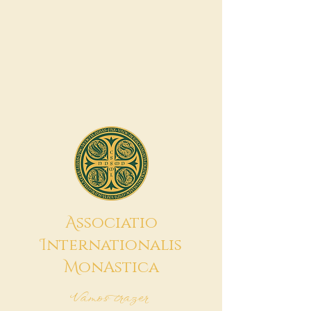
A
ssociatio
I
nternationalis
M
onAstica
Vamos trazer