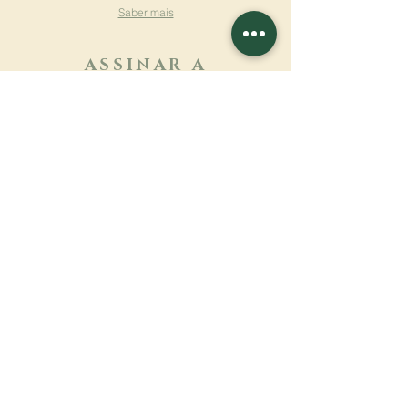
Saber mais
ASSINAR A
NEWSLETTER
Saber mais
Sobrenome
Primeiro nome
Email
Linguagem
Nome do mosteiro