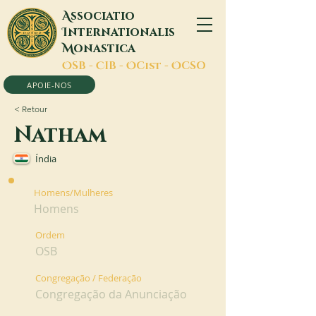
A
ssociatio
I
nternationalis
M
onastica
O
SB -
C
IB -
O
Cist -
O
CSO
APOIE-NOS
< Retour
Natham
Índia
Homens/Mulheres
Homens
Ordem
OSB
Congregação / Federação
Congregação da Anunciação