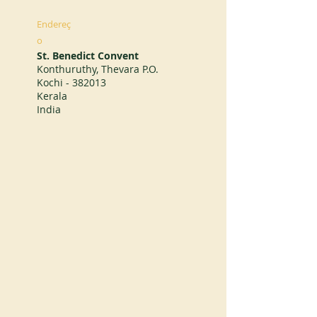
Endereç
o
St. Benedict Convent
Konthuruthy, Thevara P.O.
Kochi - 382013
Kerala
India