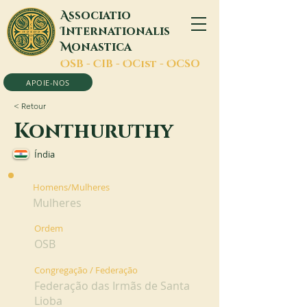
A
ssociatio
I
nternationalis
M
onastica
O
SB -
C
IB -
O
Cist -
O
CSO
APOIE-NOS
< Retour
Konthuruthy
Índia
Homens/Mulheres
Mulheres
Ordem
OSB
Congregação / Federação
Federação das Irmãs de Santa
Lioba