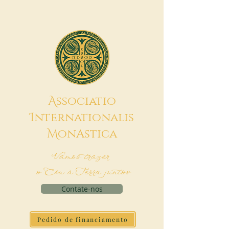
A
ssociatio
I
nternationalis
M
onAstica
Vamos trazer
o Céu à Terra juntos
Contate-nos
Pedido de financiamento