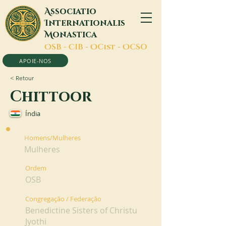
A
ssociatio
I
nternationalis
M
onastica
O
SB -
C
IB -
O
Cist -
O
CSO
APOIE-NOS
< Retour
Chittoor
Índia
Homens/Mulheres
Mulheres
Ordem
OSB
Congregação / Federação
Benedictine Sisters of Christu
Jyothi