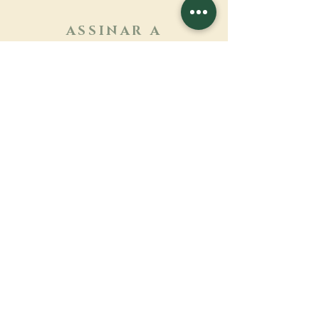
ASSINAR A
NEWSLETTER
Saber mais
Sobrenome
Primeiro nome
Email
Linguagem
Nome do mosteiro