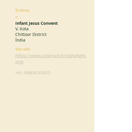
Endereç
o
Infant Jesus Convent
V. Kota
Chittoor District
Índia
Site web
https://www.sistersofchristthelight.
org/
+91 9885635855