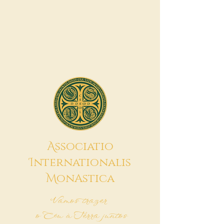
A
ssociatio
I
nternationalis
M
onAstica
Vamos trazer
o Céu à Terra juntos