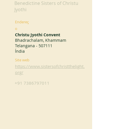
Benedictine Sisters of Christu
Jyothi
Endereç
o
Christu Jyothi Convent
Bhadrachalam, Khammam
Telangana - 507111
Índia
Site web
https://www.sistersofchristthelight.
org/
+91 7386797011