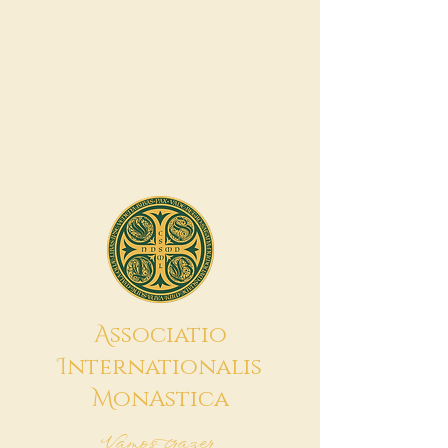
A
ssociatio
I
nternationalis
M
onAstica
Vamos trazer