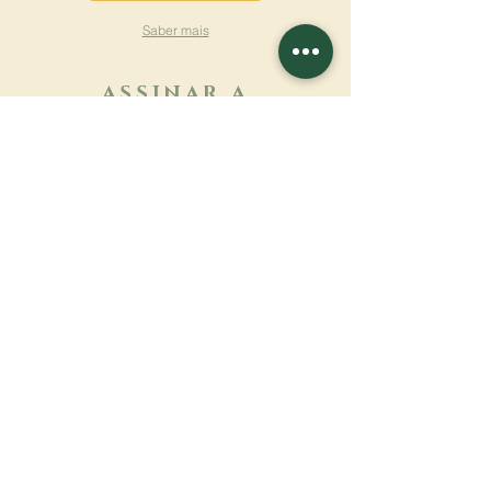
Saber mais
ASSINAR A
NEWSLETTER
Saber mais
Sobrenome
Primeiro nome
Email
Linguagem
Nome do mosteiro