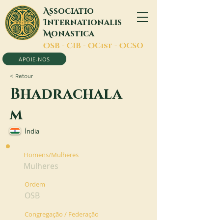
A
ssociatio
I
nternationalis
M
onastica
O
SB -
C
IB -
O
Cist -
O
CSO
APOIE-NOS
< Retour
Bhadrachala
m
Índia
Homens/Mulheres
Mulheres
Ordem
OSB
Congregação / Federação