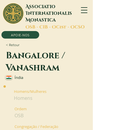
A
ssociatio
I
nternationalis
M
onastica
O
SB -
C
IB -
O
Cist -
O
CSO
APOIE-NOS
< Retour
Bangalore /
Vanashram
Índia
Homens/Mulheres
Homens
Ordem
OSB
Congregação / Federação