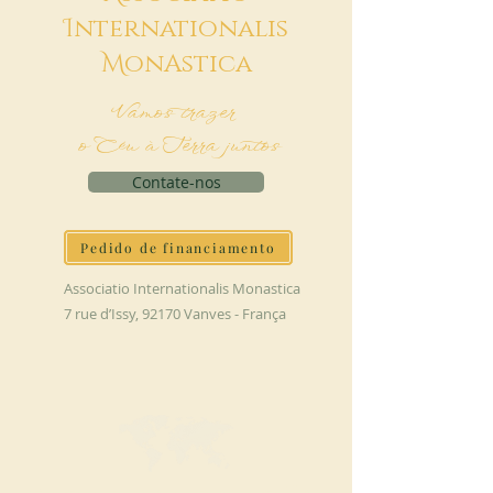
I
nternationalis
M
onAstica
Vamos trazer
o Céu à Terra juntos
Contate-nos
Pedido de financiamento
Associatio Internationalis Monastica
7 rue d’Issy, 92170 Vanves - França