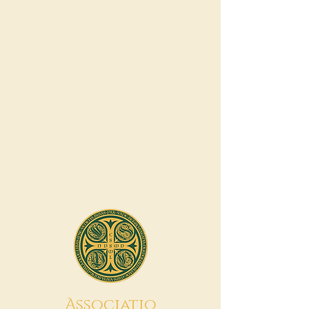
A
ssociatio