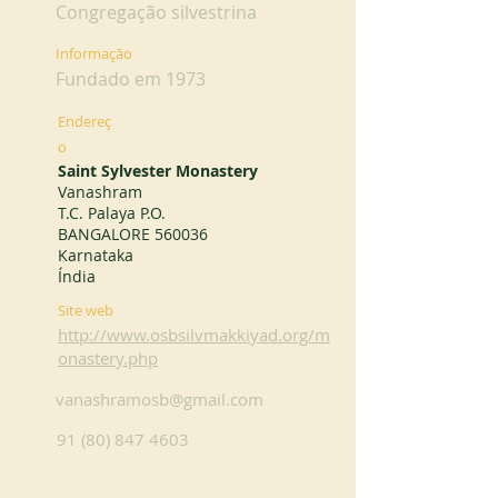
Congregação silvestrina
Informação
Fundado em 1973
Endereç
o
Saint Sylvester Monastery
Vanashram
T.C. Palaya P.O.
BANGALORE 560036
Karnataka
Índia
Site web
http://www.osbsilvmakkiyad.org/m
onastery.php
vanashramosb@gmail.com
91 (80) 847 4603