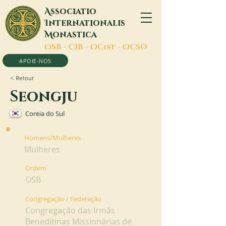
A
ssociatio
I
nternationalis
M
onastica
O
SB -
C
IB -
O
Cist -
O
CSO
APOIE-NOS
< Retour
Seongju
Coreia do Sul
Homens/Mulheres
Mulheres
Ordem
OSB
Congregação / Federação
Congregação das Irmãs
Beneditinas Missionárias de