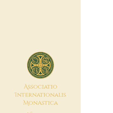
A
ssociatio
I
nternationalis
M
onAstica