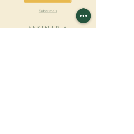
Saber mais
ASSINAR A
NEWSLETTER
Saber mais
Sobrenome
Primeiro nome
Email
Linguagem
Nome do mosteiro