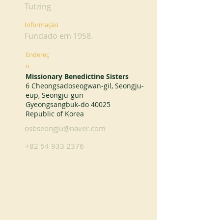
Tutzing
Informação
Fundado em 1958.
Endereç
o
Missionary Benedictine Sisters
6 Cheongsadoseogwan-gil, Seongju-
eup, Seongju-gun
Gyeongsangbuk-do 40025
Republic of Korea
osbseongju@naver.com
+82 54 933 2376