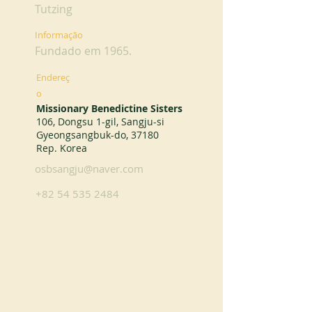
Tutzing
Informação
Fundado em 1965.
Endereç
o
Missionary Benedictine Sisters
106, Dongsu 1-gil, Sangju-si
Gyeongsangbuk-do, 37180
Rep. Korea
osbsangju@naver.com
+82 54 535 2484