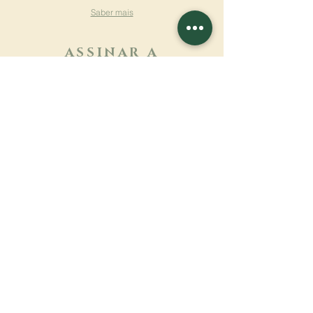
Saber mais
ASSINAR A
NEWSLETTER
Saber mais
Sobrenome
Primeiro nome
Email
Linguagem
Nome do mosteiro