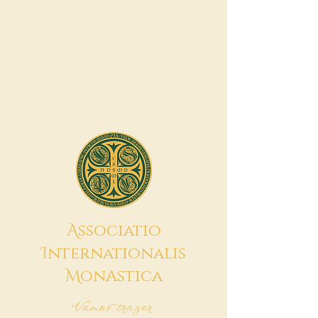
A
ssociatio
I
nternationalis
M
onAstica
Vamos trazer