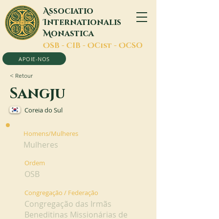
A
ssociatio
I
nternationalis
M
onastica
O
SB -
C
IB -
O
Cist -
O
CSO
APOIE-NOS
< Retour
Sangju
Coreia do Sul
Homens/Mulheres
Mulheres
Ordem
OSB
Congregação / Federação
Congregação das Irmãs
Beneditinas Missionárias de