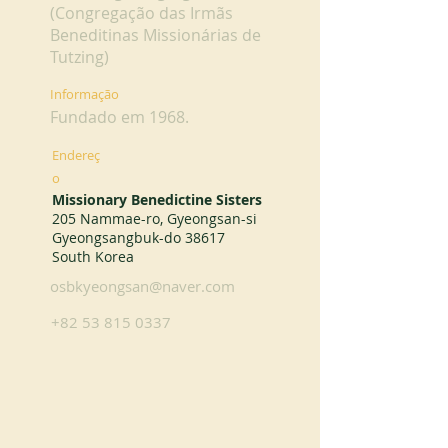
(Congregação das Irmãs
Beneditinas Missionárias de
Tutzing)
Informação
Fundado em 1968.
Endereç
o
Missionary Benedictine Sisters
205 Nammae-ro, Gyeongsan-si
Gyeongsangbuk-do 38617
South Korea
osbkyeongsan@naver.com
+82 53 815 0337