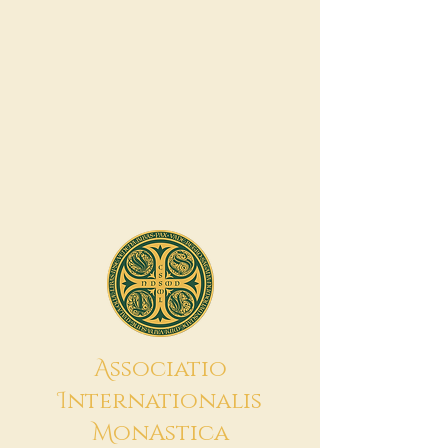
A
ssociatio
I
nternationalis
M
onAstica