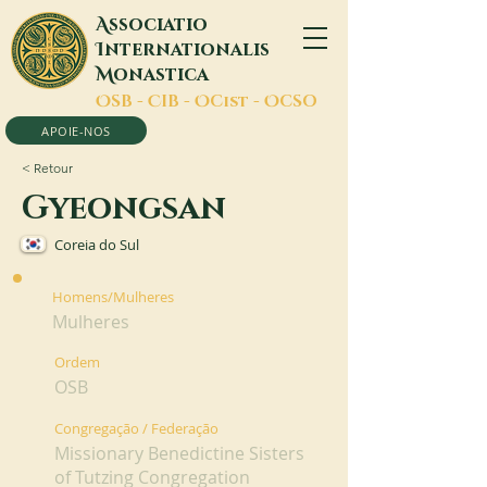
A
ssociatio
I
nternationalis
M
onastica
O
SB -
C
IB -
O
Cist -
O
CSO
APOIE-NOS
< Retour
Gyeongsan
Coreia do Sul
Homens/Mulheres
Mulheres
Ordem
OSB
Congregação / Federação
Missionary Benedictine Sisters
of Tutzing Congregation