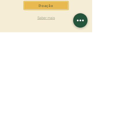
Doação
Saber mais
ASSINAR A
NEWSLETTER
Saber mais
Sobrenome
Primeiro nome
Email
Linguagem