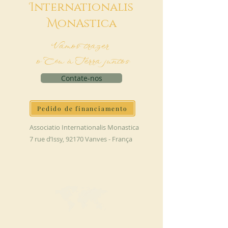
I
nternationalis
M
onAstica
Vamos trazer
o Céu à Terra juntos
Contate-nos
Pedido de financiamento
Associatio Internationalis Monastica
7 rue d’Issy, 92170 Vanves - França
FAÇA UMA DOAÇÃO