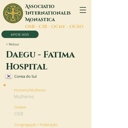
A
ssociatio
I
nternationalis
M
onastica
O
SB -
C
IB -
O
Cist -
O
CSO
APOIE-NOS
< Retour
Daegu - Fatima
Hospital
Coreia do Sul
Homens/Mulheres
Mulheres
Ordem
OSB
Congregação / Federação