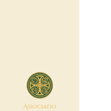
A
ssociatio