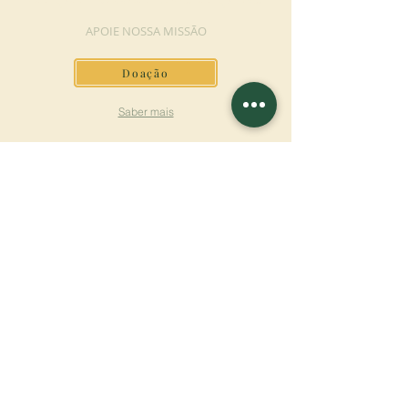
APOIE NOSSA MISSÃO
Doação
Saber mais
ASSINAR A
NEWSLETTER
Saber mais
Sobrenome
Primeiro nome
Email