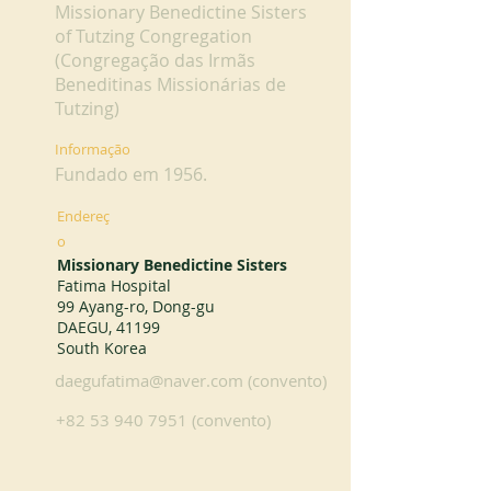
Missionary Benedictine Sisters
of Tutzing Congregation
(Congregação das Irmãs
Beneditinas Missionárias de
Tutzing)
Informação
Fundado em 1956.
Endereç
o
Missionary Benedictine Sisters
Fatima Hospital
99 Ayang-ro, Dong-gu
DAEGU, 41199
South Korea
daegufatima@naver.com
(convento)
+82 53 940 7951
(convento)