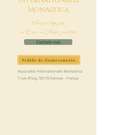
I
nternationalis
M
onAstica
Vamos trazer
o Céu à Terra juntos
Contate-nos
Pedido de financiamento
Associatio Internationalis Monastica
7 rue d’Issy, 92170 Vanves - França
FAÇA UMA DOAÇÃO