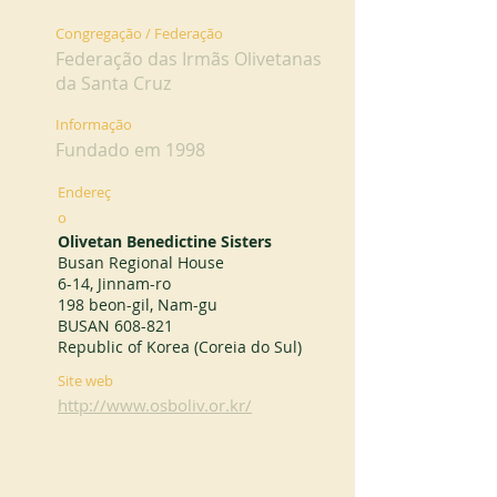
Congregação / Federação
Federação das Irmãs Olivetanas
da Santa Cruz
Informação
Fundado em 1998
Endereç
o
Olivetan Benedictine Sisters
Busan Regional House
6-14, Jinnam-ro
198 beon-gil, Nam-gu
BUSAN 608-821
Republic of Korea (Coreia do Sul)
Site web
http://www.osboliv.or.kr/