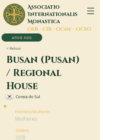
A
ssociatio
I
nternationalis
M
onastica
O
SB -
C
IB -
O
Cist -
O
CSO
APOIE-NOS
< Retour
Busan (Pusan)
/ Regional
House
Coreia do Sul
Homens/Mulheres
Mulheres
Ordem
OSB