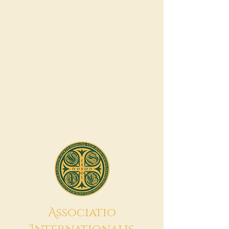
A
ssociatio