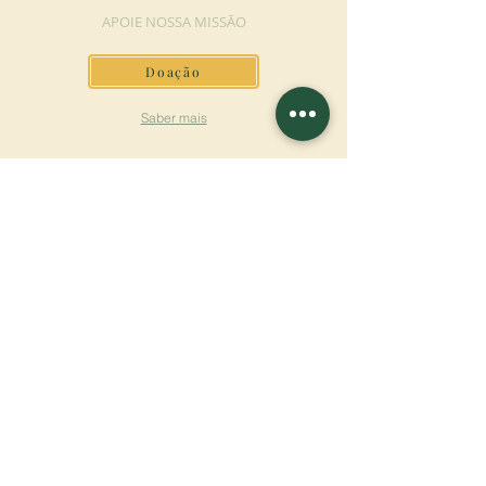
APOIE NOSSA MISSÃO
Doação
Saber mais
ASSINAR A
NEWSLETTER
Saber mais
Sobrenome
Primeiro nome
Email
Linguagem